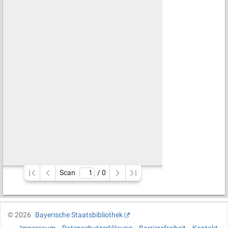
Scan
/ 
0
©
2026
Bayerische Staatsbibliothek
Impressum
Datenschutzerklärung
Barrierefreiheit
Kontakt