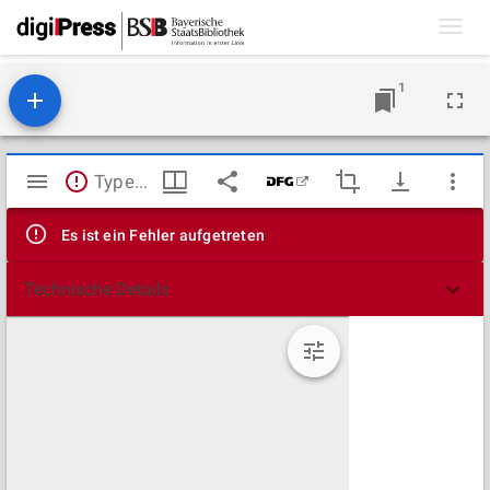
Toggl
navig
1
Mirador
TypeError: Failed to fetch
Viewer
Es ist ein Fehler aufgetreten
Technische Details