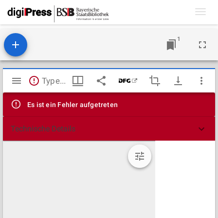
Toggl
navig
1
Mirador
TypeError: Failed to fetch
Viewer
Es ist ein Fehler aufgetreten
Technische Details