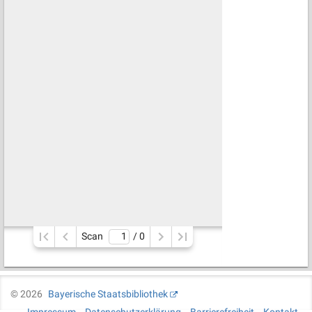
Scan
/ 
0
©
2026
Bayerische Staatsbibliothek
Impressum
Datenschutzerklärung
Barrierefreiheit
Kontakt