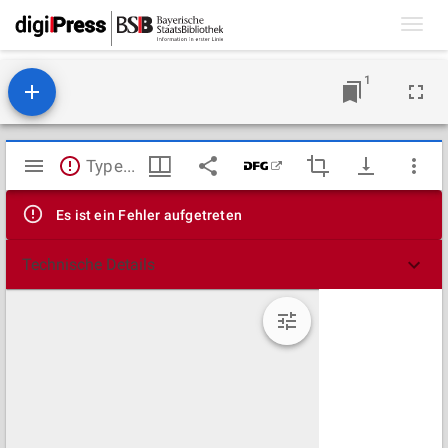
Toggl
navig
1
Mirador
TypeError: Failed to fetch
Viewer
Es ist ein Fehler aufgetreten
Technische Details