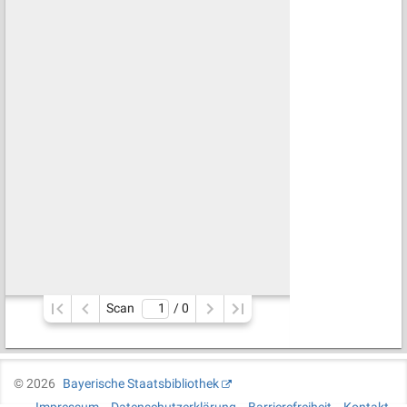
Scan
/ 
0
©
2026
Bayerische Staatsbibliothek
Impressum
Datenschutzerklärung
Barrierefreiheit
Kontakt