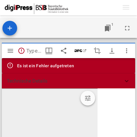
Toggl
navig
1
Mirador
TypeError: Failed to fetch
Viewer
Es ist ein Fehler aufgetreten
Technische Details