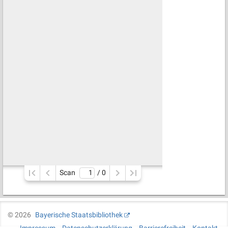
Scan
/ 
0
©
2026
Bayerische Staatsbibliothek
Impressum
Datenschutzerklärung
Barrierefreiheit
Kontakt