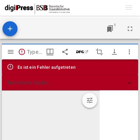
Toggl
navig
1
Mirador
TypeError: Failed to fetch
Viewer
Es ist ein Fehler aufgetreten
Technische Details