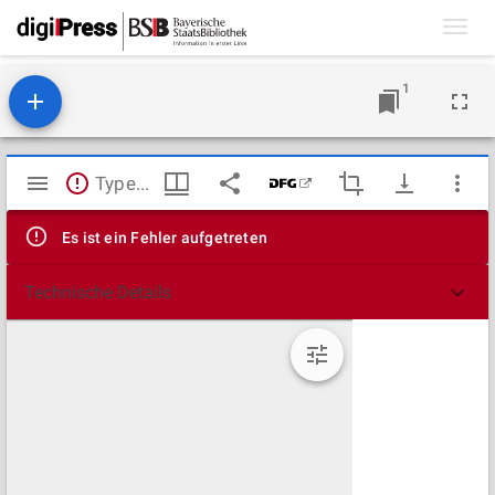
Toggl
navig
1
Mirador
TypeError: Failed to fetch
Viewer
Es ist ein Fehler aufgetreten
Technische Details