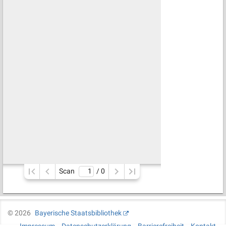
Scan
/ 
0
©
2026
Bayerische Staatsbibliothek
Impressum
Datenschutzerklärung
Barrierefreiheit
Kontakt