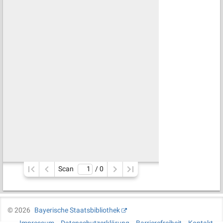
Scan
/ 
0
©
2026
Bayerische Staatsbibliothek
Impressum
Datenschutzerklärung
Barrierefreiheit
Kontakt