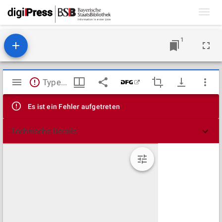
Toggl
navig
1
Mirador
TypeError: Failed to fetch
Viewer
Es ist ein Fehler aufgetreten
Technische Details