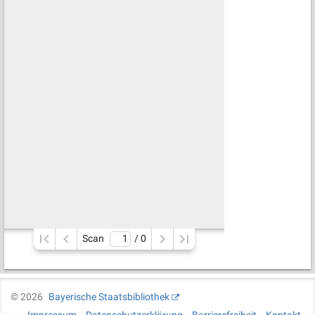
Scan
/ 
0
©
2026
Bayerische Staatsbibliothek
Impressum
Datenschutzerklärung
Barrierefreiheit
Kontakt