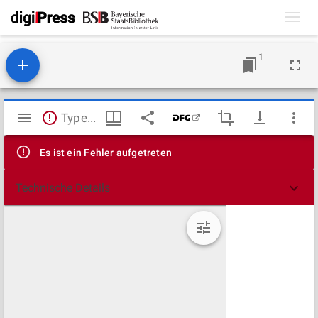
Toggl
navig
1
Mirador
TypeError: Failed to fetch
Viewer
Es ist ein Fehler aufgetreten
Technische Details