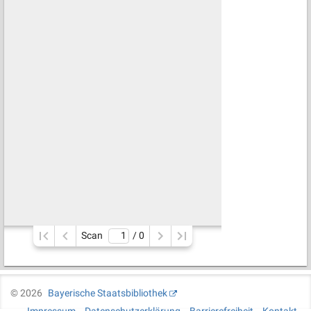
Scan
/ 
0
©
2026
Bayerische Staatsbibliothek
Impressum
Datenschutzerklärung
Barrierefreiheit
Kontakt