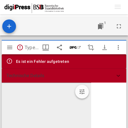
Toggl
navig
1
Mirador
TypeError: Failed to fetch
Viewer
Es ist ein Fehler aufgetreten
Technische Details