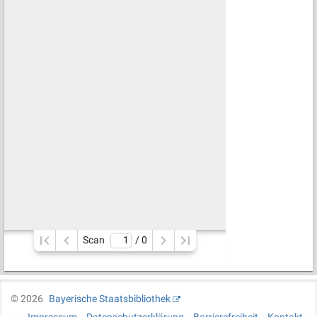
Scan
/ 
0
©
2026
Bayerische Staatsbibliothek
Impressum
Datenschutzerklärung
Barrierefreiheit
Kontakt