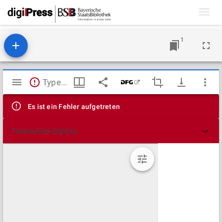
Toggl
navig
1
Mirador
TypeError: Failed to fetch
Viewer
Es ist ein Fehler aufgetreten
Technische Details