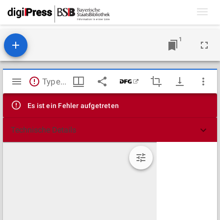
Toggl
navig
1
Mirador
TypeError: Failed to fetch
Viewer
Es ist ein Fehler aufgetreten
Technische Details