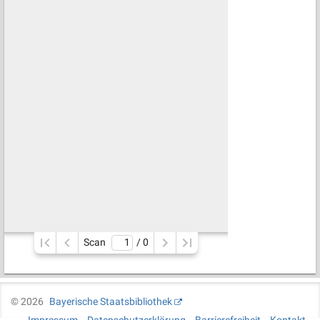
Scan
/ 
0
©
2026
Bayerische Staatsbibliothek
Impressum
Datenschutzerklärung
Barrierefreiheit
Kontakt