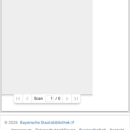
Scan
/ 
0
©
2026
Bayerische Staatsbibliothek
Impressum
Datenschutzerklärung
Barrierefreiheit
Kontakt