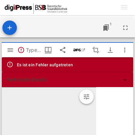
Toggl
navig
1
Mirador
TypeError: Failed to fetch
Viewer
Es ist ein Fehler aufgetreten
Technische Details