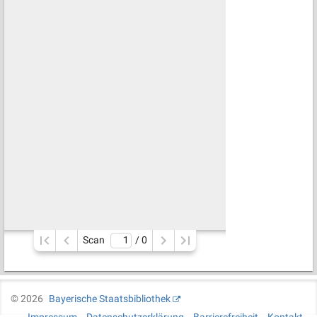
Scan
/ 
0
©
2026
Bayerische Staatsbibliothek
Impressum
Datenschutzerklärung
Barrierefreiheit
Kontakt