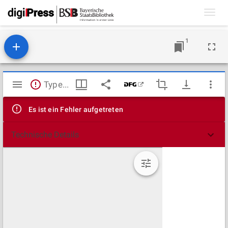
Toggl
navig
1
Mirador
TypeError: Failed to fetch
Viewer
Es ist ein Fehler aufgetreten
Technische Details