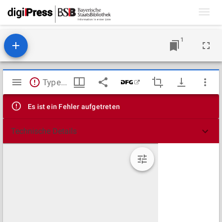
Toggl
navig
1
Mirador
TypeError: Failed to fetch
Viewer
Es ist ein Fehler aufgetreten
Technische Details