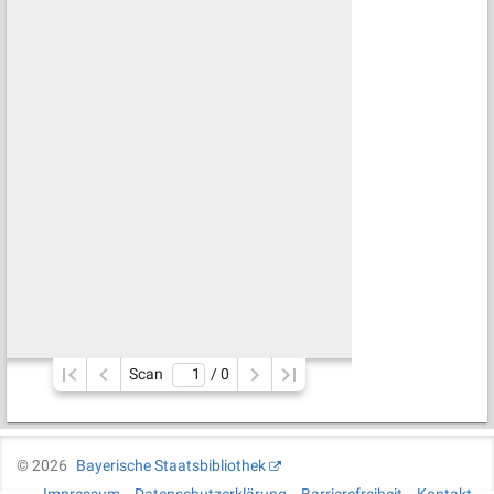
Scan
/ 
0
©
2026
Bayerische Staatsbibliothek
Impressum
Datenschutzerklärung
Barrierefreiheit
Kontakt