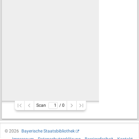
Scan
/ 
0
©
2026
Bayerische Staatsbibliothek
Impressum
Datenschutzerklärung
Barrierefreiheit
Kontakt