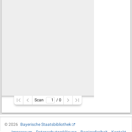
Scan
/ 
0
©
2026
Bayerische Staatsbibliothek
Impressum
Datenschutzerklärung
Barrierefreiheit
Kontakt