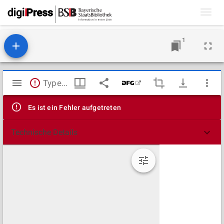
Toggl
navig
1
Mirador
TypeError: Failed to fetch
Viewer
Es ist ein Fehler aufgetreten
Technische Details