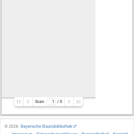
Scan
/ 
0
©
2026
Bayerische Staatsbibliothek
Impressum
Datenschutzerklärung
Barrierefreiheit
Kontakt