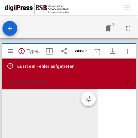
Toggl
navig
1
Mirador
TypeError: Failed to fetch
Viewer
Es ist ein Fehler aufgetreten
Technische Details