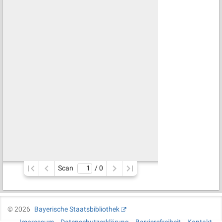
Scan
/ 
0
©
2026
Bayerische Staatsbibliothek
Impressum
Datenschutzerklärung
Barrierefreiheit
Kontakt