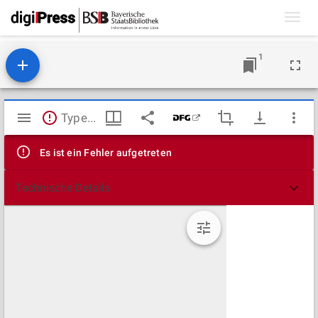
Toggl
navig
1
Mirador
TypeError: Failed to fetch
Viewer
Es ist ein Fehler aufgetreten
Technische Details