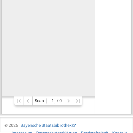
Scan
/ 
0
©
2026
Bayerische Staatsbibliothek
Impressum
Datenschutzerklärung
Barrierefreiheit
Kontakt