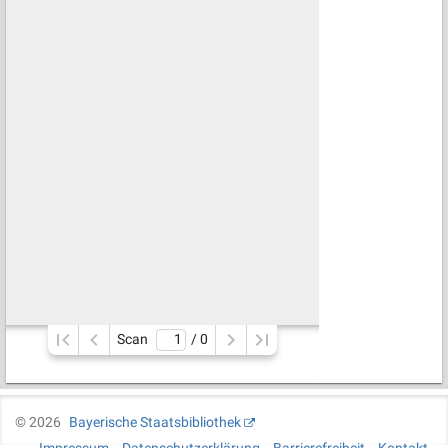
Scan
/ 
0
©
2026
Bayerische Staatsbibliothek
Impressum
Datenschutzerklärung
Barrierefreiheit
Kontakt