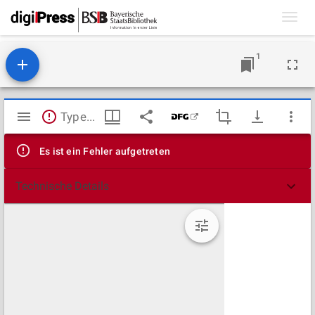
Toggl
navig
1
Mirador
TypeError: Failed to fetch
Viewer
Es ist ein Fehler aufgetreten
Technische Details