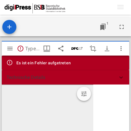
Toggl
navig
1
Mirador
TypeError: Failed to fetch
Viewer
Es ist ein Fehler aufgetreten
Technische Details