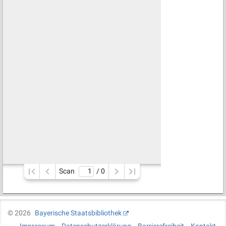
Scan
/ 
0
©
2026
Bayerische Staatsbibliothek
Impressum
Datenschutzerklärung
Barrierefreiheit
Kontakt