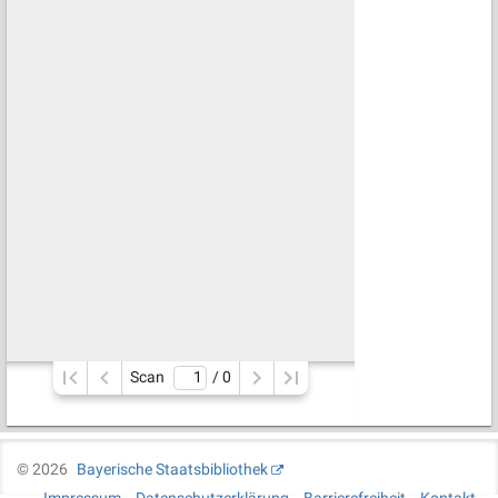
Scan
/ 
0
©
2026
Bayerische Staatsbibliothek
Impressum
Datenschutzerklärung
Barrierefreiheit
Kontakt