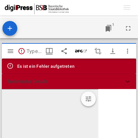
Toggl
navig
1
Mirador
TypeError: Failed to fetch
Viewer
Es ist ein Fehler aufgetreten
Technische Details