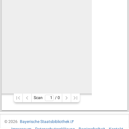
Scan
/ 
0
©
2026
Bayerische Staatsbibliothek
Impressum
Datenschutzerklärung
Barrierefreiheit
Kontakt