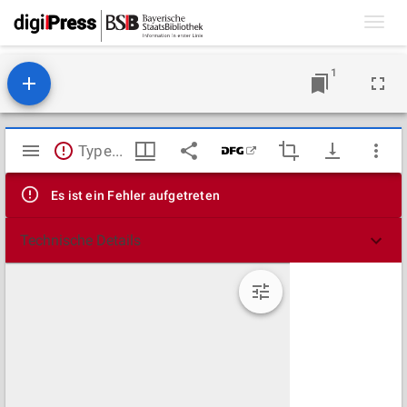
Toggl
navig
1
Mirador
TypeError: Failed to fetch
Viewer
Es ist ein Fehler aufgetreten
Technische Details