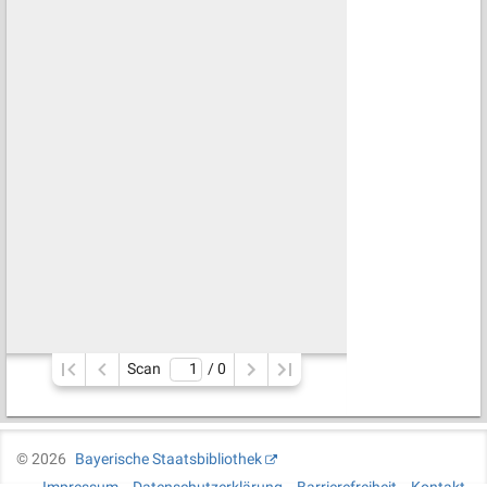
Scan
/ 
0
©
2026
Bayerische Staatsbibliothek
Impressum
Datenschutzerklärung
Barrierefreiheit
Kontakt