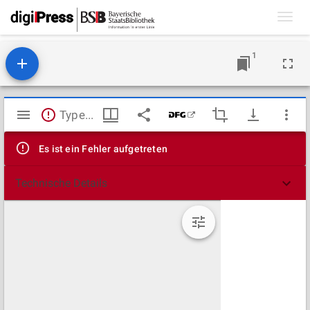
Toggl
navig
1
Mirador
TypeError: Failed to fetch
Viewer
Es ist ein Fehler aufgetreten
Technische Details