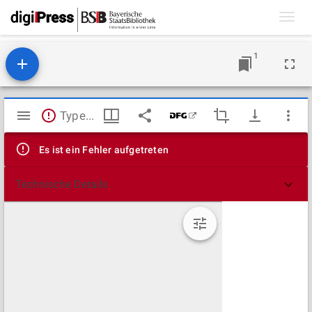
Toggl
navig
1
Mirador
TypeError: Failed to fetch
Viewer
Es ist ein Fehler aufgetreten
Technische Details