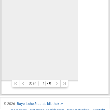
Scan
/ 
0
©
2026
Bayerische Staatsbibliothek
Impressum
Datenschutzerklärung
Barrierefreiheit
Kontakt