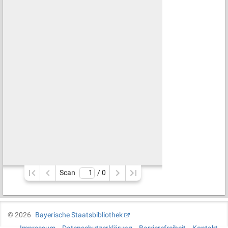
Scan
/ 
0
©
2026
Bayerische Staatsbibliothek
Impressum
Datenschutzerklärung
Barrierefreiheit
Kontakt