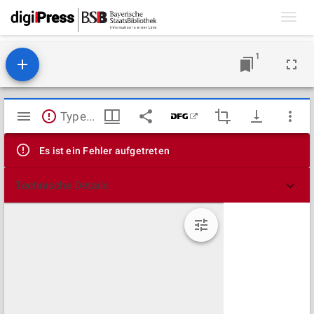
Toggl
navig
1
Mirador
TypeError: Failed to fetch
Viewer
Es ist ein Fehler aufgetreten
Technische Details