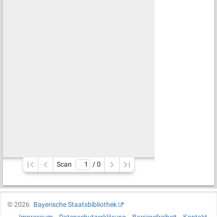
Scan
/ 
0
©
2026
Bayerische Staatsbibliothek
Impressum
Datenschutzerklärung
Barrierefreiheit
Kontakt