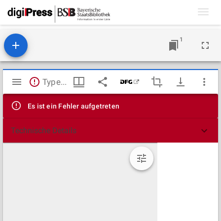
Toggl
navig
1
Mirador
TypeError: Failed to fetch
Viewer
Es ist ein Fehler aufgetreten
Technische Details