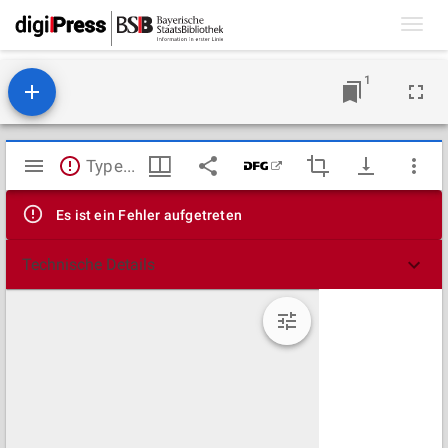
Toggl
navig
1
Mirador
TypeError: Failed to fetch
Viewer
Es ist ein Fehler aufgetreten
Technische Details