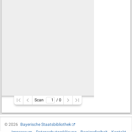
Scan
/ 
0
©
2026
Bayerische Staatsbibliothek
Impressum
Datenschutzerklärung
Barrierefreiheit
Kontakt