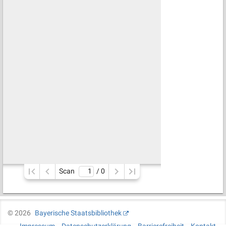
Scan
/ 
0
©
2026
Bayerische Staatsbibliothek
Impressum
Datenschutzerklärung
Barrierefreiheit
Kontakt