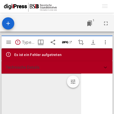
Toggl
navig
1
Mirador
TypeError: Failed to fetch
Viewer
Es ist ein Fehler aufgetreten
Technische Details