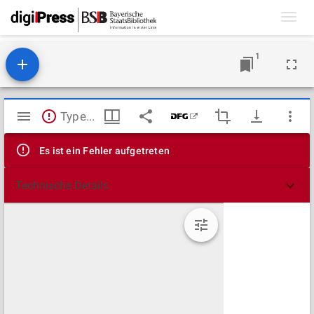
Toggl
navig
1
Mirador
TypeError: Failed to fetch
Viewer
Es ist ein Fehler aufgetreten
Technische Details