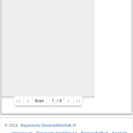
Scan
/ 
0
©
2026
Bayerische Staatsbibliothek
Impressum
Datenschutzerklärung
Barrierefreiheit
Kontakt