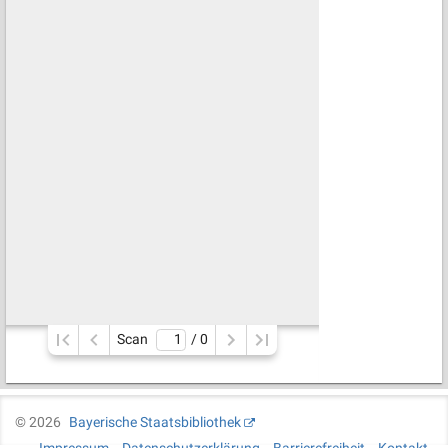
Scan
/ 
0
©
2026
Bayerische Staatsbibliothek
Impressum
Datenschutzerklärung
Barrierefreiheit
Kontakt