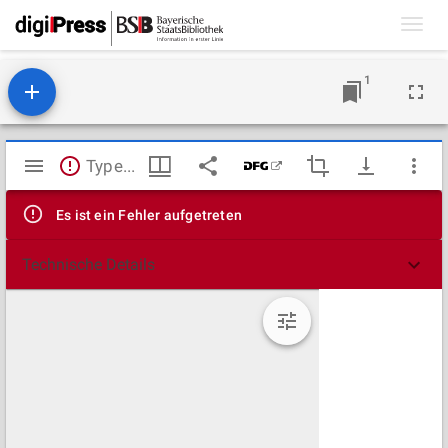
Toggl
navig
1
Mirador
TypeError: Failed to fetch
Viewer
Es ist ein Fehler aufgetreten
Technische Details