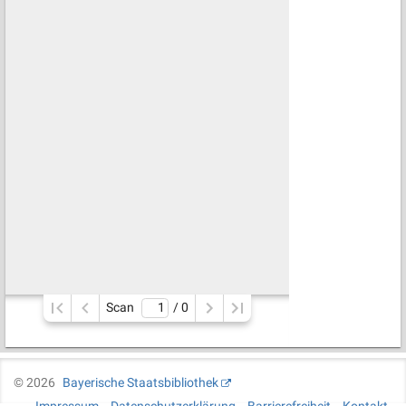
Scan
/ 
0
©
2026
Bayerische Staatsbibliothek
Impressum
Datenschutzerklärung
Barrierefreiheit
Kontakt