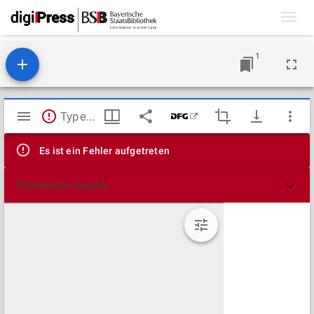
Toggl
navig
1
Mirador
TypeError: Failed to fetch
Viewer
Es ist ein Fehler aufgetreten
Technische Details