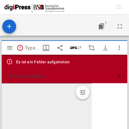
Toggl
navig
1
Mirador
TypeError: Failed to fetch
Viewer
Es ist ein Fehler aufgetreten
Technische Details