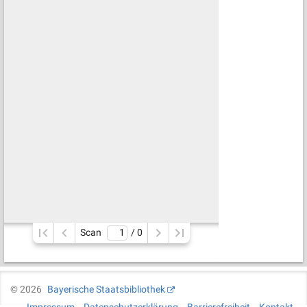
Scan
/ 
0
©
2026
Bayerische Staatsbibliothek
Impressum
Datenschutzerklärung
Barrierefreiheit
Kontakt