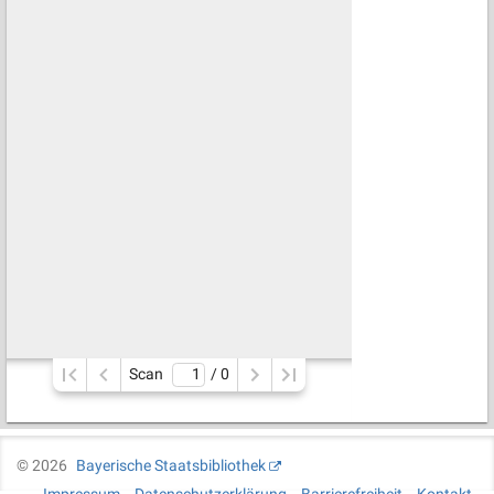
Scan
/ 
0
©
2026
Bayerische Staatsbibliothek
Impressum
Datenschutzerklärung
Barrierefreiheit
Kontakt