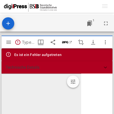
Toggl
navig
1
Mirador
TypeError: Failed to fetch
Viewer
Es ist ein Fehler aufgetreten
Technische Details