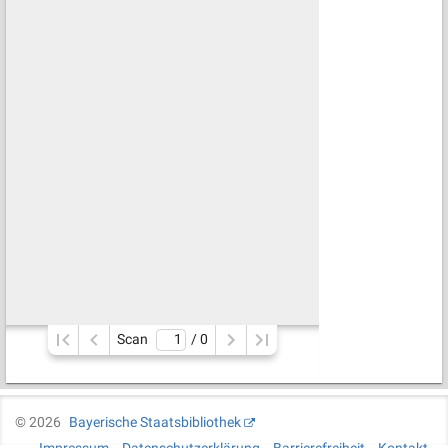
Scan
/ 
0
©
2026
Bayerische Staatsbibliothek
Impressum
Datenschutzerklärung
Barrierefreiheit
Kontakt