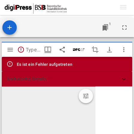
Toggl
navig
1
Mirador
TypeError: Failed to fetch
Viewer
Es ist ein Fehler aufgetreten
Technische Details