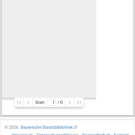
Scan
/ 
0
©
2026
Bayerische Staatsbibliothek
Impressum
Datenschutzerklärung
Barrierefreiheit
Kontakt