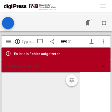
Toggl
navig
1
Mirador
TypeError: Failed to fetch
Viewer
Es ist ein Fehler aufgetreten
Technische Details