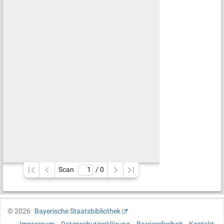
Scan
/ 
0
©
2026
Bayerische Staatsbibliothek
Impressum
Datenschutzerklärung
Barrierefreiheit
Kontakt