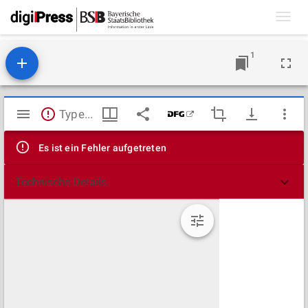
Toggl
navig
1
Mirador
TypeError: Failed to fetch
Viewer
Es ist ein Fehler aufgetreten
Technische Details