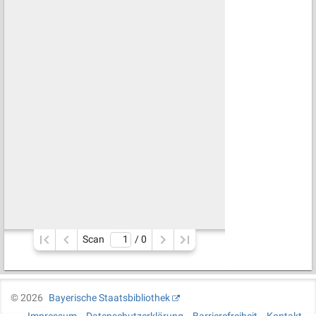
Scan
/ 
0
©
2026
Bayerische Staatsbibliothek
Impressum
Datenschutzerklärung
Barrierefreiheit
Kontakt