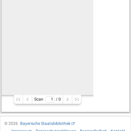
Scan
/ 
0
©
2026
Bayerische Staatsbibliothek
Impressum
Datenschutzerklärung
Barrierefreiheit
Kontakt