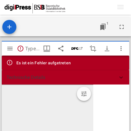
Toggl
navig
1
Mirador
TypeError: Failed to fetch
Viewer
Es ist ein Fehler aufgetreten
Technische Details