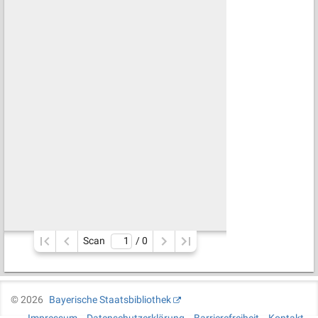
Scan
/ 
0
©
2026
Bayerische Staatsbibliothek
Impressum
Datenschutzerklärung
Barrierefreiheit
Kontakt