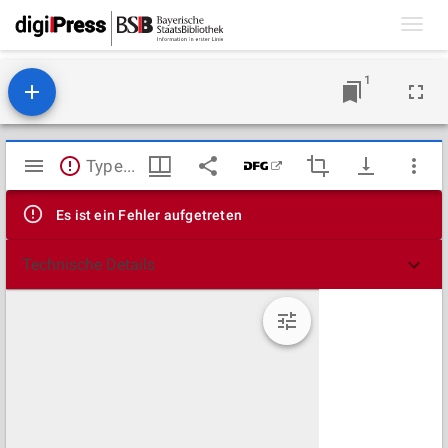
Toggl
navig
1
Mirador
TypeError: Failed to fetch
Viewer
Es ist ein Fehler aufgetreten
Technische Details