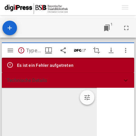
Toggl
navig
1
Mirador
TypeError: Failed to fetch
Viewer
Es ist ein Fehler aufgetreten
Technische Details