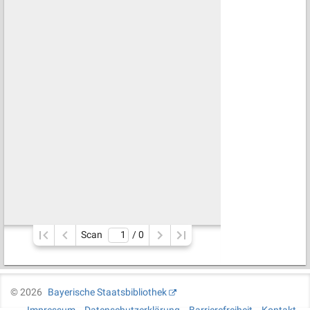
Scan
/ 
0
©
2026
Bayerische Staatsbibliothek
Impressum
Datenschutzerklärung
Barrierefreiheit
Kontakt