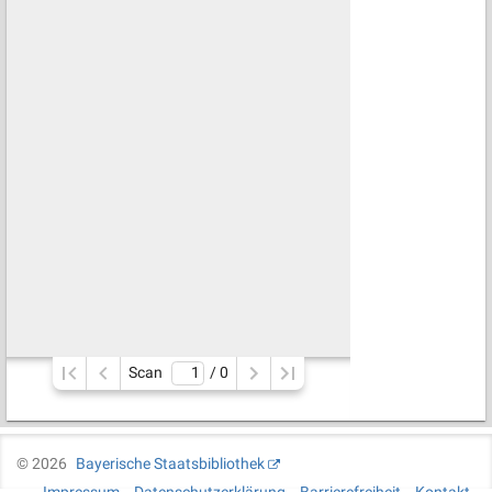
Scan
/ 
0
©
2026
Bayerische Staatsbibliothek
Impressum
Datenschutzerklärung
Barrierefreiheit
Kontakt