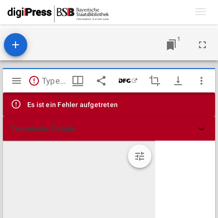
Toggl
navig
1
Mirador
TypeError: Failed to fetch
Viewer
Es ist ein Fehler aufgetreten
Technische Details