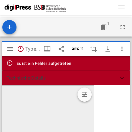
Toggl
navig
1
Mirador
TypeError: Failed to fetch
Viewer
Es ist ein Fehler aufgetreten
Technische Details