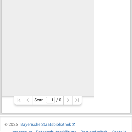
Scan
/ 
0
©
2026
Bayerische Staatsbibliothek
Impressum
Datenschutzerklärung
Barrierefreiheit
Kontakt