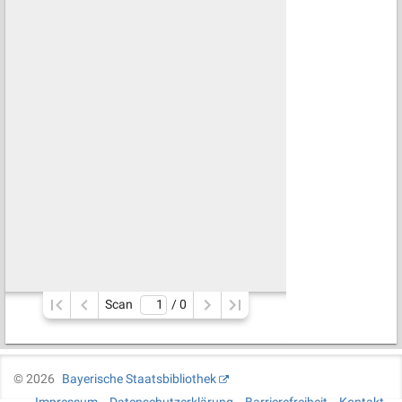
Scan
/ 
0
©
2026
Bayerische Staatsbibliothek
Impressum
Datenschutzerklärung
Barrierefreiheit
Kontakt