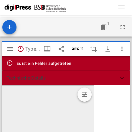
Toggl
navig
1
Mirador
TypeError: Failed to fetch
Viewer
Es ist ein Fehler aufgetreten
Technische Details