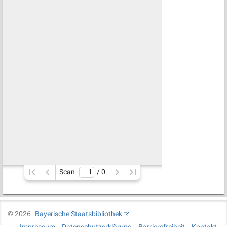
Scan
/ 
0
©
2026
Bayerische Staatsbibliothek
Impressum
Datenschutzerklärung
Barrierefreiheit
Kontakt