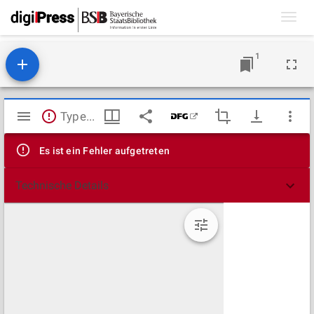
Toggl
navig
1
Mirador
TypeError: Failed to fetch
Viewer
Es ist ein Fehler aufgetreten
Technische Details