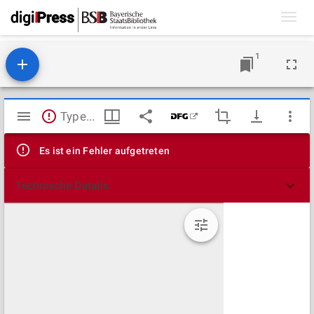
Toggl
navig
1
Mirador
TypeError: Failed to fetch
Viewer
Es ist ein Fehler aufgetreten
Technische Details