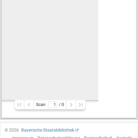
Scan
/ 
0
©
2026
Bayerische Staatsbibliothek
Impressum
Datenschutzerklärung
Barrierefreiheit
Kontakt