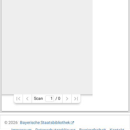
Scan
/ 
0
©
2026
Bayerische Staatsbibliothek
Impressum
Datenschutzerklärung
Barrierefreiheit
Kontakt