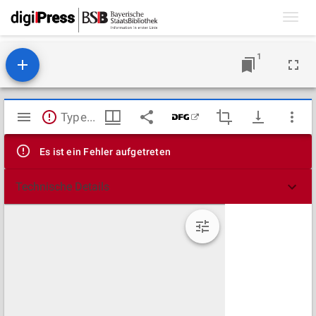
Toggl
navig
1
Mirador
TypeError: Failed to fetch
Viewer
Es ist ein Fehler aufgetreten
Technische Details