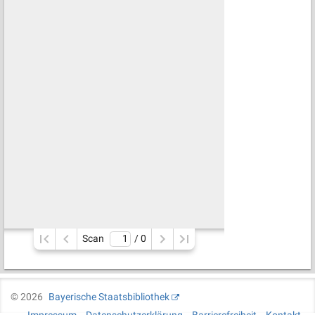
Scan
/ 
0
©
2026
Bayerische Staatsbibliothek
Impressum
Datenschutzerklärung
Barrierefreiheit
Kontakt