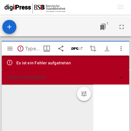
Toggl
navig
1
Mirador
TypeError: Failed to fetch
Viewer
Es ist ein Fehler aufgetreten
Technische Details