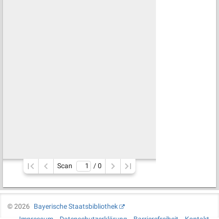
Scan
/ 
0
©
2026
Bayerische Staatsbibliothek
Impressum
Datenschutzerklärung
Barrierefreiheit
Kontakt