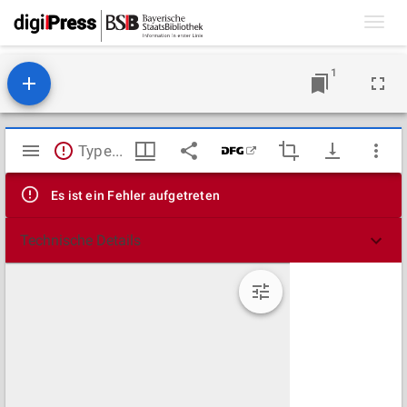
Toggl
navig
1
Mirador
TypeError: Failed to fetch
Viewer
Es ist ein Fehler aufgetreten
Technische Details