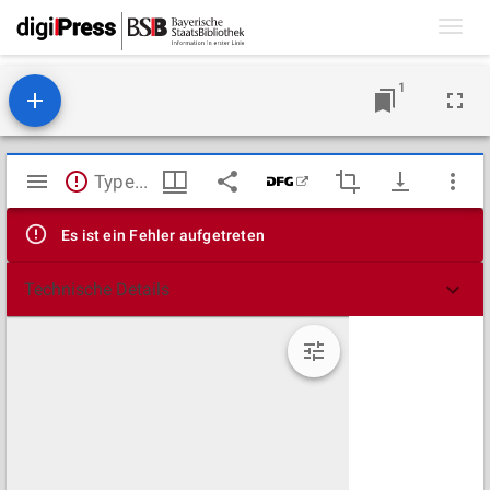
Toggl
navig
1
Mirador
TypeError: Failed to fetch
Viewer
Es ist ein Fehler aufgetreten
Technische Details