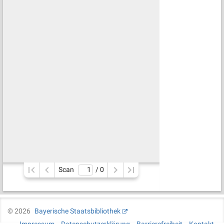
Scan
/ 
0
©
2026
Bayerische Staatsbibliothek
Impressum
Datenschutzerklärung
Barrierefreiheit
Kontakt